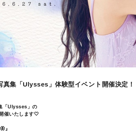
］
t写真集「Ulysses」体験型イベント開催決定！
「Ulysses」の
開催いたします🤍
m🦋』