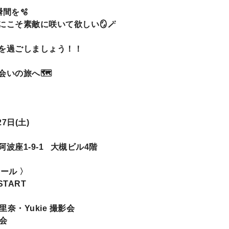
間を🫧
こそ素敵に咲いて欲しい🪞🪄︎︎
を過ごしましょう！！
会いの旅へ🗺
】
7日(土)
1-9-1 大槻ビル4階
ール 〉
START
石井里奈・Yukie 撮影会
典会