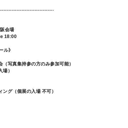
..........................................
 大阪会場
se 18:00
ール》
ン会（写真集持参の方のみ参加可能）
入場）
ィング（個展の入場 不可）